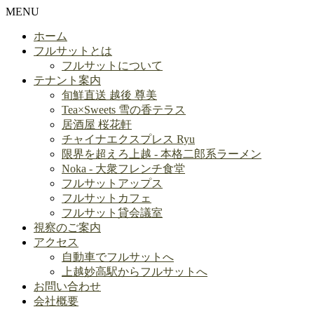
MENU
ホーム
フルサットとは
フルサットについて
テナント案内
旬鮮直送 越後 尊美
Tea×Sweets 雪の香テラス
居酒屋 桜花軒
チャイナエクスプレス Ryu
限界を超えろ上越 - 本格二郎系ラーメン
Noka - 大衆フレンチ食堂
フルサットアップス
フルサットカフェ
フルサット貸会議室
視察のご案内
アクセス
自動車でフルサットへ
上越妙高駅からフルサットへ
お問い合わせ
会社概要