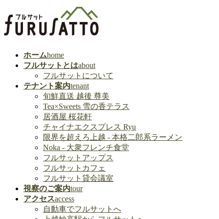
ホーム
home
フルサットとは
about
フルサットについて
テナント案内
tenant
旬鮮直送 越後 尊美
Tea×Sweets 雪の香テラス
居酒屋 桜花軒
チャイナエクスプレス Ryu
限界を超えろ上越 - 本格二郎系ラーメン
Noka - 大衆フレンチ食堂
フルサットアップス
フルサットカフェ
フルサット貸会議室
視察のご案内
tour
アクセス
access
自動車でフルサットへ