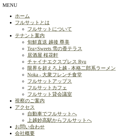
MENU
ホーム
フルサットとは
フルサットについて
テナント案内
旬鮮直送 越後 尊美
Tea×Sweets 雪の香テラス
居酒屋 桜花軒
チャイナエクスプレス Ryu
限界を超えろ上越 - 本格二郎系ラーメン
Noka - 大衆フレンチ食堂
フルサットアップス
フルサットカフェ
フルサット貸会議室
視察のご案内
アクセス
自動車でフルサットへ
上越妙高駅からフルサットへ
お問い合わせ
会社概要