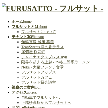
ホーム
home
フルサットとは
about
フルサットについて
テナント案内
tenant
旬鮮直送 越後 尊美
Tea×Sweets 雪の香テラス
居酒屋 桜花軒
チャイナエクスプレス Ryu
限界を超えろ上越 - 本格二郎系ラーメン
Noka - 大衆フレンチ食堂
フルサットアップス
フルサットカフェ
フルサット貸会議室
視察のご案内
tour
アクセス
access
自動車でフルサットへ
上越妙高駅からフルサットへ
お問い合わせ
contact