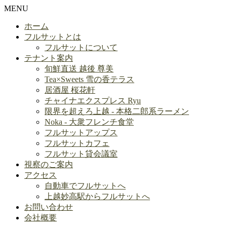
MENU
ホーム
フルサットとは
フルサットについて
テナント案内
旬鮮直送 越後 尊美
Tea×Sweets 雪の香テラス
居酒屋 桜花軒
チャイナエクスプレス Ryu
限界を超えろ上越 - 本格二郎系ラーメン
Noka - 大衆フレンチ食堂
フルサットアップス
フルサットカフェ
フルサット貸会議室
視察のご案内
アクセス
自動車でフルサットへ
上越妙高駅からフルサットへ
お問い合わせ
会社概要