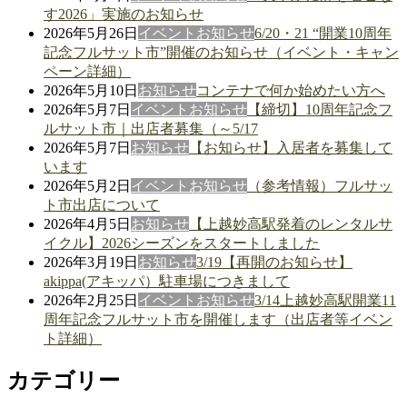
す2026」実施のお知らせ
2026年5月26日
イベント
お知らせ
6/20・21 “開業10周年
記念フルサット市”開催のお知らせ（イベント・キャン
ペーン詳細）
2026年5月10日
お知らせ
コンテナで何か始めたい方へ
2026年5月7日
イベント
お知らせ
【締切】10周年記念フ
ルサット市｜出店者募集（～5/17
2026年5月7日
お知らせ
【お知らせ】入居者を募集して
います
2026年5月2日
イベント
お知らせ
（参考情報）フルサッ
ト市出店について
2026年4月5日
お知らせ
【上越妙高駅発着のレンタルサ
イクル】2026シーズンをスタートしました
2026年3月19日
お知らせ
3/19【再開のお知らせ】
akippa(アキッパ）駐車場につきまして
2026年2月25日
イベント
お知らせ
3/14上越妙高駅開業11
周年記念フルサット市を開催します（出店者等イベン
ト詳細）
カテゴリー