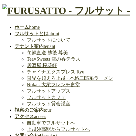
ホーム
home
フルサットとは
about
フルサットについて
テナント案内
tenant
旬鮮直送 越後 尊美
Tea×Sweets 雪の香テラス
居酒屋 桜花軒
チャイナエクスプレス Ryu
限界を超えろ上越 - 本格二郎系ラーメン
Noka - 大衆フレンチ食堂
フルサットアップス
フルサットカフェ
フルサット貸会議室
視察のご案内
tour
アクセス
access
自動車でフルサットへ
上越妙高駅からフルサットへ
お問い合わせ
contact