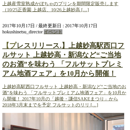
上越産雪室熟成かぼちゃのプリンを期間限定販売します
（10/25正香園 上越店、10/26上越妙高 […]
2017年10月17日
/ 最終更新日 :
2017年10月17日
hokushinetsu_director
イベント
【プレスリリース.】上越妙高駅西口フ
ルサット 上越妙高・新潟など“ご当地
のお酒”を味わう 「フルサットプレミ
アム地酒フェア」を10月から開催！
上越妙高駅西口フルサット 上越妙高・新潟など“ご当地のお
酒”を味わう 「フルサットプレミアム地酒フェア」を10月か
ら開催！ 2017年10月の「越後・謙信SAKEまつり」から
2018年3月末までを予定 フルサットのリリ […]