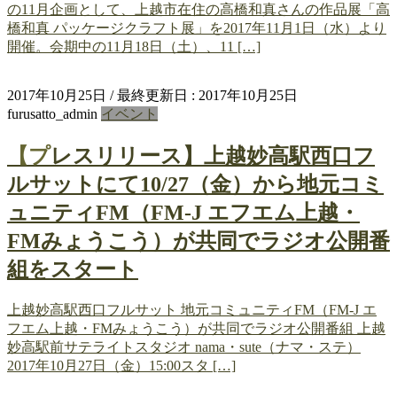
の11月企画として、上越市在住の高橋和真さんの作品展「高
橋和真 パッケージクラフト展」を2017年11月1日（水）より
開催。会期中の11月18日（土）、11 […]
2017年10月25日
/ 最終更新日 :
2017年10月25日
furusatto_admin
イベント
【プレスリリース】上越妙高駅西口フ
ルサットにて10/27（金）から地元コミ
ュニティFM（FM-J エフエム上越・
FMみょうこう）が共同でラジオ公開番
組をスタート
上越妙高駅西口フルサット 地元コミュニティFM（FM-J エ
フエム上越・FMみょうこう）が共同でラジオ公開番組 上越
妙高駅前サテライトスタジオ nama・sute（ナマ・ステ）
2017年10月27日（金）15:00スタ […]