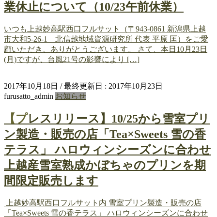
業休止について（10/23午前休業）
いつも上越妙高駅西口フルサット（〒943-0861 新潟県上越
市大和5-26-1 北信越地域資源研究所 代表 平原 匡）をご愛
顧いただき、ありがとうございます。 さて、本日10月23日
(月)ですが、台風21号の影響により […]
2017年10月18日
/ 最終更新日 :
2017年10月23日
furusatto_admin
お知らせ
【プレスリリース】10/25から雪室プリ
ン製造・販売の店「Tea×Sweets 雪の香
テラス」 ハロウィンシーズンに合わせ
上越産雪室熟成かぼちゃのプリンを期
間限定販売します
上越妙高駅西口フルサット内 雪室プリン製造・販売の店
「Tea×Sweets 雪の香テラス」 ハロウィンシーズンに合わせ