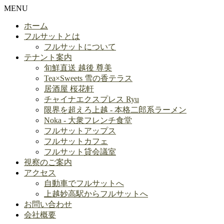
MENU
ホーム
フルサットとは
フルサットについて
テナント案内
旬鮮直送 越後 尊美
Tea×Sweets 雪の香テラス
居酒屋 桜花軒
チャイナエクスプレス Ryu
限界を超えろ上越 - 本格二郎系ラーメン
Noka - 大衆フレンチ食堂
フルサットアップス
フルサットカフェ
フルサット貸会議室
視察のご案内
アクセス
自動車でフルサットへ
上越妙高駅からフルサットへ
お問い合わせ
会社概要