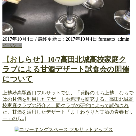
2017年10月4日
/ 最終更新日 :
2017年10月4日
furusatto_admin
イベント
【おしらせ】10/7高田北城高校家庭ク
ラブによる甘酒デザート試食会の開催
について
上越妙高駅西口フルサットでは、「発酵のまち上越」ならで
はの甘酒を利用したデザートや料理を研究する、高田北城高
校家庭クラブの紹介と、同クラブの研究によって試作され
た、甘酒を活用したデザート「まくわうりと甘酒の青春ゼリ
ー」の […]