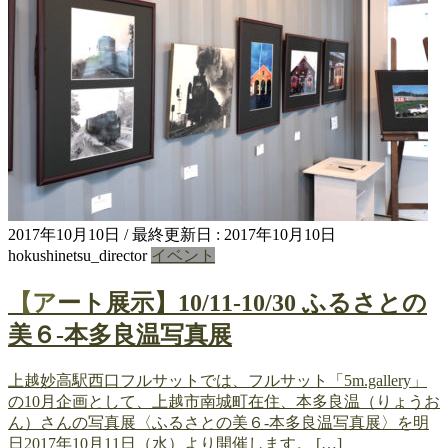
2017年10月10日
/ 最終更新日 :
2017年10月10日
hokushinetsu_director
イベント
【アート展示】10/11-10/30 ふるさとの
美６-本多良温写真展
上越妙高駅西口フルサットでは、フルサット「5m.gallery」
の10月企画として、上越市南城町在住、本多良温（りょうお
ん）さんの写真展〈ふるさとの美６-本多良温写真展〉を明
日2017年10月11日（水）より開催します。 […]