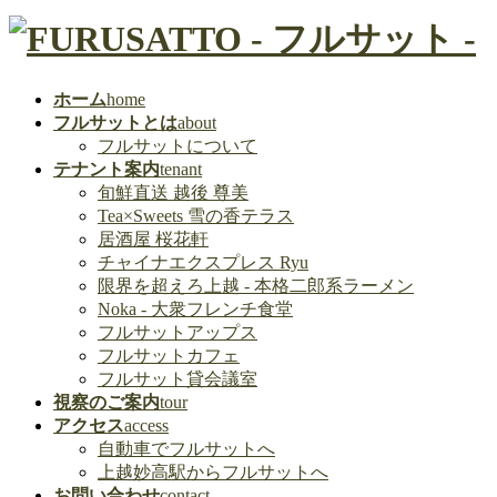
ホーム
home
フルサットとは
about
フルサットについて
テナント案内
tenant
旬鮮直送 越後 尊美
Tea×Sweets 雪の香テラス
居酒屋 桜花軒
チャイナエクスプレス Ryu
限界を超えろ上越 - 本格二郎系ラーメン
Noka - 大衆フレンチ食堂
フルサットアップス
フルサットカフェ
フルサット貸会議室
視察のご案内
tour
アクセス
access
自動車でフルサットへ
上越妙高駅からフルサットへ
お問い合わせ
contact