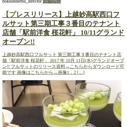
hokushinetsu_director
お知らせ
【プレスリリース】上越妙高駅西口フ
ルサット第三期工事３番目のテナント
店舗「駅前洋食 桜花軒」 10/11グランド
オープン!!
上越妙高駅西口フルサット 第三期工事３番目のテナント店
舗「駅前洋食 桜花軒」 2017 年 10月 11日(水)グランドオープ
ン!! フルサットのリリース資料→こちらからダウンロード可
能です 画像はこちらから→画像1，2 […]