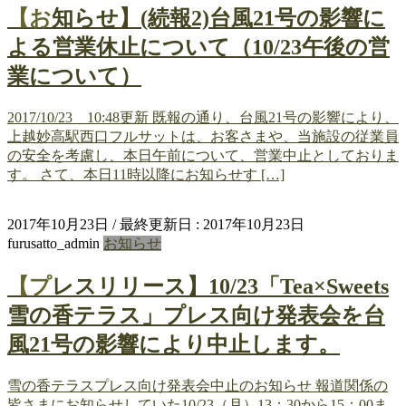
【お知らせ】(続報2)台風21号の影響に
よる営業休止について（10/23午後の営
業について）
2017/10/23 10:48更新 既報の通り、台風21号の影響により、
上越妙高駅西口フルサットは、お客さまや、当施設の従業員
の安全を考慮し、本日午前について、営業中止としておりま
す。 さて、本日11時以降にお知らせす […]
2017年10月23日
/ 最終更新日 :
2017年10月23日
furusatto_admin
お知らせ
【プレスリリース】10/23「Tea×Sweets
雪の香テラス」プレス向け発表会を台
風21号の影響により中止します。
雪の香テラスプレス向け発表会中止のお知らせ 報道関係の
皆さまにお知らせしていた10/23（月）13：30から15：00ま