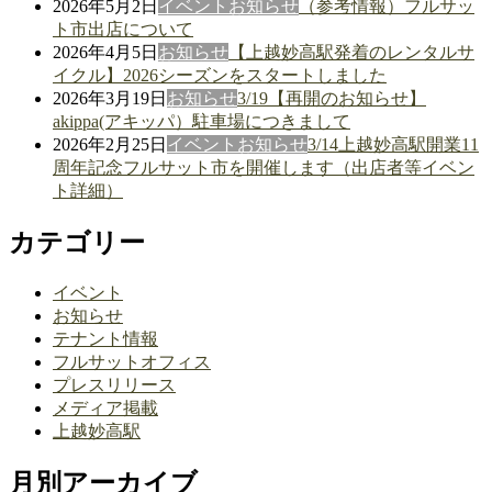
2026年5月2日
イベント
お知らせ
（参考情報）フルサッ
ト市出店について
2026年4月5日
お知らせ
【上越妙高駅発着のレンタルサ
イクル】2026シーズンをスタートしました
2026年3月19日
お知らせ
3/19【再開のお知らせ】
akippa(アキッパ）駐車場につきまして
2026年2月25日
イベント
お知らせ
3/14上越妙高駅開業11
周年記念フルサット市を開催します（出店者等イベン
ト詳細）
カテゴリー
イベント
お知らせ
テナント情報
フルサットオフィス
プレスリリース
メディア掲載
上越妙高駅
月別アーカイブ