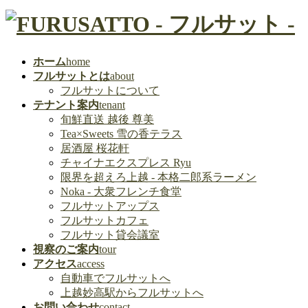
ホーム
home
フルサットとは
about
フルサットについて
テナント案内
tenant
旬鮮直送 越後 尊美
Tea×Sweets 雪の香テラス
居酒屋 桜花軒
チャイナエクスプレス Ryu
限界を超えろ上越 - 本格二郎系ラーメン
Noka - 大衆フレンチ食堂
フルサットアップス
フルサットカフェ
フルサット貸会議室
視察のご案内
tour
アクセス
access
自動車でフルサットへ
上越妙高駅からフルサットへ
お問い合わせ
contact