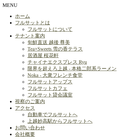
MENU
ホーム
フルサットとは
フルサットについて
テナント案内
旬鮮直送 越後 尊美
Tea×Sweets 雪の香テラス
居酒屋 桜花軒
チャイナエクスプレス Ryu
限界を超えろ上越 - 本格二郎系ラーメン
Noka - 大衆フレンチ食堂
フルサットアップス
フルサットカフェ
フルサット貸会議室
視察のご案内
アクセス
自動車でフルサットへ
上越妙高駅からフルサットへ
お問い合わせ
会社概要