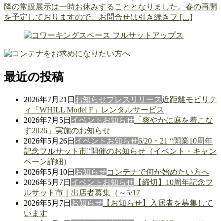
降の常設展示は一時お休みすることとなりました。春の再開
を予定しておりますので、お問合せは引き続きフ […]
最近の投稿
2026年7月21日
お知らせ
プレスリリース
近距離モビリテ
ィ「WHILL Model F」レンタルサービス
2026年7月5日
イベント
お知らせ
「爽やかに麻を着こな
す2026」実施のお知らせ
2026年5月26日
イベント
お知らせ
6/20・21 “開業10周年
記念フルサット市”開催のお知らせ（イベント・キャン
ペーン詳細）
2026年5月10日
お知らせ
コンテナで何か始めたい方へ
2026年5月7日
イベント
お知らせ
【締切】10周年記念フ
ルサット市｜出店者募集（～5/17
2026年5月7日
お知らせ
【お知らせ】入居者を募集して
います