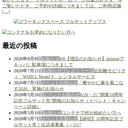
ご覧いただき、ご予約や詳細につきましては、ご利用店舗
[…]
最近の投稿
2026年8月8日
お知らせ
8/8【増設のお知らせ】akippa(ア
キッパ）駐車場につきまして
2026年7月21日
お知らせ
プレスリリース
近距離モビリテ
ィ「WHILL Model F」レンタルサービス
2026年7月5日
イベント
お知らせ
「爽やかに麻を着こな
す2026」実施のお知らせ
2026年5月26日
イベント
お知らせ
6/20・21 “開業10周年
記念フルサット市”開催のお知らせ（イベント・キャン
ペーン詳細）
2026年5月10日
お知らせ
コンテナで何か始めたい方へ
2026年5月7日
イベント
お知らせ
【締切】10周年記念フ
ルサット市｜出店者募集（～5/17