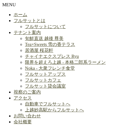
MENU
ホーム
フルサットとは
フルサットについて
テナント案内
旬鮮直送 越後 尊美
Tea×Sweets 雪の香テラス
居酒屋 桜花軒
チャイナエクスプレス Ryu
限界を超えろ上越 - 本格二郎系ラーメン
Noka - 大衆フレンチ食堂
フルサットアップス
フルサットカフェ
フルサット貸会議室
視察のご案内
アクセス
自動車でフルサットへ
上越妙高駅からフルサットへ
お問い合わせ
会社概要