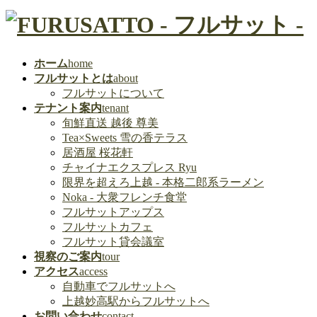
ホーム
home
フルサットとは
about
フルサットについて
テナント案内
tenant
旬鮮直送 越後 尊美
Tea×Sweets 雪の香テラス
居酒屋 桜花軒
チャイナエクスプレス Ryu
限界を超えろ上越 - 本格二郎系ラーメン
Noka - 大衆フレンチ食堂
フルサットアップス
フルサットカフェ
フルサット貸会議室
視察のご案内
tour
アクセス
access
自動車でフルサットへ
上越妙高駅からフルサットへ
お問い合わせ
contact