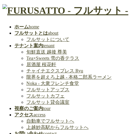
ホーム
home
フルサットとは
about
フルサットについて
テナント案内
tenant
旬鮮直送 越後 尊美
Tea×Sweets 雪の香テラス
居酒屋 桜花軒
チャイナエクスプレス Ryu
限界を超えろ上越 - 本格二郎系ラーメン
Noka - 大衆フレンチ食堂
フルサットアップス
フルサットカフェ
フルサット貸会議室
視察のご案内
tour
アクセス
access
自動車でフルサットへ
上越妙高駅からフルサットへ
お問い合わせ
contact