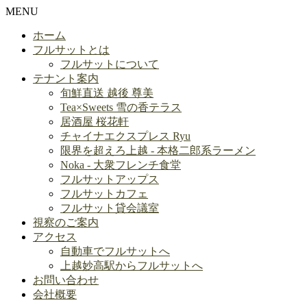
MENU
ホーム
フルサットとは
フルサットについて
テナント案内
旬鮮直送 越後 尊美
Tea×Sweets 雪の香テラス
居酒屋 桜花軒
チャイナエクスプレス Ryu
限界を超えろ上越 - 本格二郎系ラーメン
Noka - 大衆フレンチ食堂
フルサットアップス
フルサットカフェ
フルサット貸会議室
視察のご案内
アクセス
自動車でフルサットへ
上越妙高駅からフルサットへ
お問い合わせ
会社概要