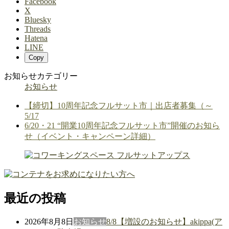
Facebook
X
Bluesky
Threads
Hatena
LINE
Copy
お知らせカテゴリー
お知らせ
【締切】10周年記念フルサット市｜出店者募集（～
5/17
6/20・21 “開業10周年記念フルサット市”開催のお知ら
せ（イベント・キャンペーン詳細）
最近の投稿
2026年8月8日
お知らせ
8/8【増設のお知らせ】akippa(ア