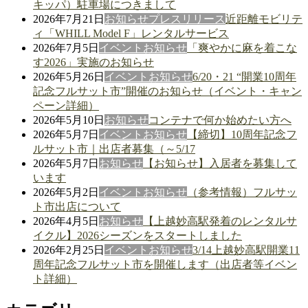
キッパ）駐車場につきまして
2026年7月21日
お知らせ
プレスリリース
近距離モビリテ
ィ「WHILL Model F」レンタルサービス
2026年7月5日
イベント
お知らせ
「爽やかに麻を着こな
す2026」実施のお知らせ
2026年5月26日
イベント
お知らせ
6/20・21 “開業10周年
記念フルサット市”開催のお知らせ（イベント・キャン
ペーン詳細）
2026年5月10日
お知らせ
コンテナで何か始めたい方へ
2026年5月7日
イベント
お知らせ
【締切】10周年記念フ
ルサット市｜出店者募集（～5/17
2026年5月7日
お知らせ
【お知らせ】入居者を募集して
います
2026年5月2日
イベント
お知らせ
（参考情報）フルサッ
ト市出店について
2026年4月5日
お知らせ
【上越妙高駅発着のレンタルサ
イクル】2026シーズンをスタートしました
2026年2月25日
イベント
お知らせ
3/14上越妙高駅開業11
周年記念フルサット市を開催します（出店者等イベン
ト詳細）