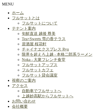
MENU
ホーム
フルサットとは
フルサットについて
テナント案内
旬鮮直送 越後 尊美
Tea×Sweets 雪の香テラス
居酒屋 桜花軒
チャイナエクスプレス Ryu
限界を超えろ上越 - 本格二郎系ラーメン
Noka - 大衆フレンチ食堂
フルサットアップス
フルサットカフェ
フルサット貸会議室
視察のご案内
アクセス
自動車でフルサットへ
上越妙高駅からフルサットへ
お問い合わせ
会社概要