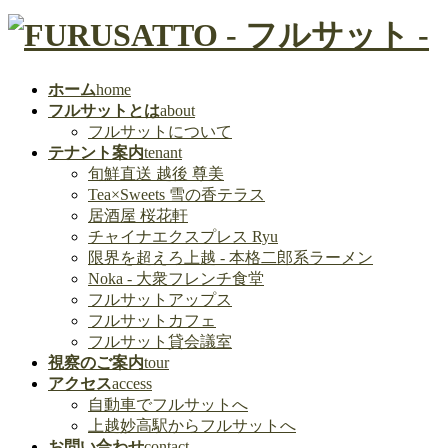
ホーム
home
フルサットとは
about
フルサットについて
テナント案内
tenant
旬鮮直送 越後 尊美
Tea×Sweets 雪の香テラス
居酒屋 桜花軒
チャイナエクスプレス Ryu
限界を超えろ上越 - 本格二郎系ラーメン
Noka - 大衆フレンチ食堂
フルサットアップス
フルサットカフェ
フルサット貸会議室
視察のご案内
tour
アクセス
access
自動車でフルサットへ
上越妙高駅からフルサットへ
お問い合わせ
contact