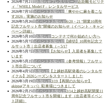
2026年7月21日
お知らせ
プレスリリース
近距離モビリテ
ィ「WHILL Model F」レンタルサービス
2026年7月5日
イベント
お知らせ
「爽やかに麻を着こな
す2026」実施のお知らせ
2026年5月26日
イベント
お知らせ
6/20・21 “開業10周年
記念フルサット市”開催のお知らせ（イベント・キャン
ペーン詳細）
2026年5月10日
お知らせ
コンテナで何か始めたい方へ
2026年5月7日
イベント
お知らせ
【締切】10周年記念フ
ルサット市｜出店者募集（～5/17
2026年5月7日
お知らせ
【お知らせ】入居者を募集して
います
2026年5月2日
イベント
お知らせ
（参考情報）フルサッ
ト市出店について
2026年4月5日
お知らせ
【上越妙高駅発着のレンタルサ
イクル】2026シーズンをスタートしました
2026年3月19日
お知らせ
3/19【再開のお知らせ】
akippa(アキッパ）駐車場につきまして
2026年2月25日
イベント
お知らせ
3/14上越妙高駅開業11
周年記念フルサット市を開催します（出店者等イベン
ト詳細）