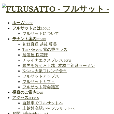
ホーム
home
フルサットとは
about
フルサットについて
テナント案内
tenant
旬鮮直送 越後 尊美
Tea×Sweets 雪の香テラス
居酒屋 桜花軒
チャイナエクスプレス Ryu
限界を超えろ上越 - 本格二郎系ラーメン
Noka - 大衆フレンチ食堂
フルサットアップス
フルサットカフェ
フルサット貸会議室
視察のご案内
tour
アクセス
access
自動車でフルサットへ
上越妙高駅からフルサットへ
お問い合わせ
contact