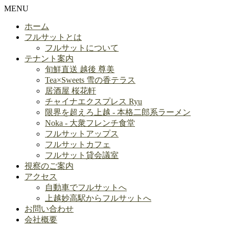
MENU
ホーム
フルサットとは
フルサットについて
テナント案内
旬鮮直送 越後 尊美
Tea×Sweets 雪の香テラス
居酒屋 桜花軒
チャイナエクスプレス Ryu
限界を超えろ上越 - 本格二郎系ラーメン
Noka - 大衆フレンチ食堂
フルサットアップス
フルサットカフェ
フルサット貸会議室
視察のご案内
アクセス
自動車でフルサットへ
上越妙高駅からフルサットへ
お問い合わせ
会社概要