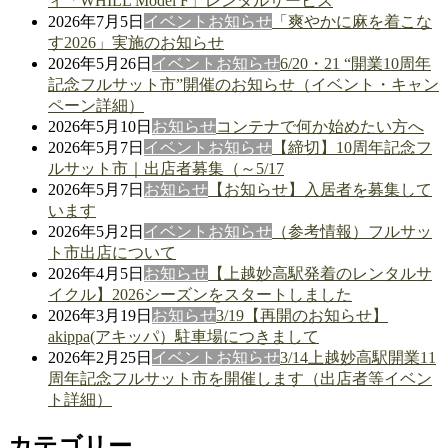
ィ「WHILL Model F」レンタルサービス
2026年7月5日
イベント
お知らせ
「爽やかに麻を着こな
す2026」実施のお知らせ
2026年5月26日
イベント
お知らせ
6/20・21 “開業10周年
記念フルサット市”開催のお知らせ（イベント・キャン
ペーン詳細）
2026年5月10日
お知らせ
コンテナで何か始めたい方へ
2026年5月7日
イベント
お知らせ
【締切】10周年記念フ
ルサット市｜出店者募集（～5/17
2026年5月7日
お知らせ
【お知らせ】入居者を募集して
います
2026年5月2日
イベント
お知らせ
（参考情報）フルサッ
ト市出店について
2026年4月5日
お知らせ
【上越妙高駅発着のレンタルサ
イクル】2026シーズンをスタートしました
2026年3月19日
お知らせ
3/19【再開のお知らせ】
akippa(アキッパ）駐車場につきまして
2026年2月25日
イベント
お知らせ
3/14上越妙高駅開業11
周年記念フルサット市を開催します（出店者等イベン
ト詳細）
カテゴリー