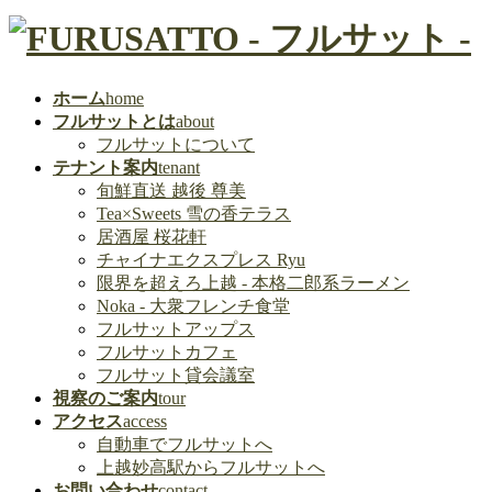
ホーム
home
フルサットとは
about
フルサットについて
テナント案内
tenant
旬鮮直送 越後 尊美
Tea×Sweets 雪の香テラス
居酒屋 桜花軒
チャイナエクスプレス Ryu
限界を超えろ上越 - 本格二郎系ラーメン
Noka - 大衆フレンチ食堂
フルサットアップス
フルサットカフェ
フルサット貸会議室
視察のご案内
tour
アクセス
access
自動車でフルサットへ
上越妙高駅からフルサットへ
お問い合わせ
contact