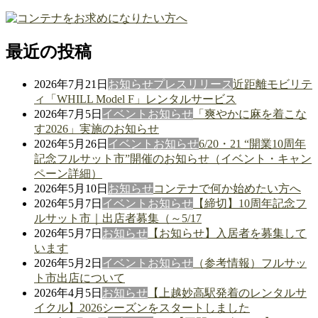
最近の投稿
2026年7月21日
お知らせ
プレスリリース
近距離モビリテ
ィ「WHILL Model F」レンタルサービス
2026年7月5日
イベント
お知らせ
「爽やかに麻を着こな
す2026」実施のお知らせ
2026年5月26日
イベント
お知らせ
6/20・21 “開業10周年
記念フルサット市”開催のお知らせ（イベント・キャン
ペーン詳細）
2026年5月10日
お知らせ
コンテナで何か始めたい方へ
2026年5月7日
イベント
お知らせ
【締切】10周年記念フ
ルサット市｜出店者募集（～5/17
2026年5月7日
お知らせ
【お知らせ】入居者を募集して
います
2026年5月2日
イベント
お知らせ
（参考情報）フルサッ
ト市出店について
2026年4月5日
お知らせ
【上越妙高駅発着のレンタルサ
イクル】2026シーズンをスタートしました