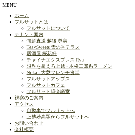
MENU
ホーム
フルサットとは
フルサットについて
テナント案内
旬鮮直送 越後 尊美
Tea×Sweets 雪の香テラス
居酒屋 桜花軒
チャイナエクスプレス Ryu
限界を超えろ上越 - 本格二郎系ラーメン
Noka - 大衆フレンチ食堂
フルサットアップス
フルサットカフェ
フルサット貸会議室
視察のご案内
アクセス
自動車でフルサットへ
上越妙高駅からフルサットへ
お問い合わせ
会社概要