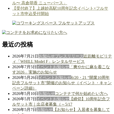
ル〜 高倉萌香 ニューバース」
【受付終了】上越妙高駅10周年記念イベント×フルサ
ット市申込受付開始
最近の投稿
2026年7月21日
お知らせ
プレスリリース
近距離モビリテ
ィ「WHILL Model F」レンタルサービス
2026年7月5日
イベント
お知らせ
「爽やかに麻を着こな
す2026」実施のお知らせ
2026年5月26日
イベント
お知らせ
6/20・21 “開業10周年
記念フルサット市”開催のお知らせ（イベント・キャン
ペーン詳細）
2026年5月10日
お知らせ
コンテナで何か始めたい方へ
2026年5月7日
イベント
お知らせ
【締切】10周年記念フ
ルサット市｜出店者募集（～5/17
2026年5月7日
お知らせ
【お知らせ】入居者を募集して