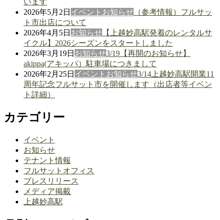
います
2026年5月2日
イベント
お知らせ
（参考情報）フルサッ
ト市出店について
2026年4月5日
お知らせ
【上越妙高駅発着のレンタルサ
イクル】2026シーズンをスタートしました
2026年3月19日
お知らせ
3/19【再開のお知らせ】
akippa(アキッパ）駐車場につきまして
2026年2月25日
イベント
お知らせ
3/14上越妙高駅開業11
周年記念フルサット市を開催します（出店者等イベン
ト詳細）
カテゴリー
イベント
お知らせ
テナント情報
フルサットオフィス
プレスリリース
メディア掲載
上越妙高駅