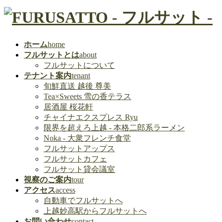
ホーム
home
フルサットとは
about
フルサットについて
テナント案内
tenant
旬鮮直送 越後 尊美
Tea×Sweets 雪の香テラス
居酒屋 桜花軒
チャイナエクスプレス Ryu
限界を超えろ上越 - 本格二郎系ラーメン
Noka - 大衆フレンチ食堂
フルサットアップス
フルサットカフェ
フルサット貸会議室
視察のご案内
tour
アクセス
access
自動車でフルサットへ
上越妙高駅からフルサットへ
お問い合わせ
contact