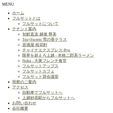
MENU
ホーム
フルサットとは
フルサットについて
テナント案内
旬鮮直送 越後 尊美
Tea×Sweets 雪の香テラス
居酒屋 桜花軒
チャイナエクスプレス Ryu
限界を超えろ上越 - 本格二郎系ラーメン
Noka - 大衆フレンチ食堂
フルサットアップス
フルサットカフェ
フルサット貸会議室
視察のご案内
アクセス
自動車でフルサットへ
上越妙高駅からフルサットへ
お問い合わせ
会社概要