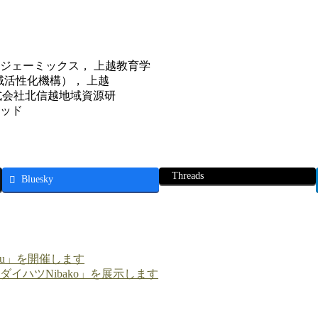
ジェーミックス， 上越教育学
域活性化機構）， 上越
 株式会社北信越地域資源研
キッド
Threads
Bluesky
su」を開催します
ダイハツNibako」を展示します