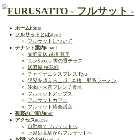
ホーム
home
フルサットとは
about
フルサットについて
テナント案内
tenant
旬鮮直送 越後 尊美
Tea×Sweets 雪の香テラス
居酒屋 桜花軒
チャイナエクスプレス Ryu
限界を超えろ上越 - 本格二郎系ラーメン
Noka - 大衆フレンチ食堂
フルサットアップス
フルサットカフェ
フルサット貸会議室
視察のご案内
tour
アクセス
access
自動車でフルサットへ
上越妙高駅からフルサットへ
お問い合わせ
contact