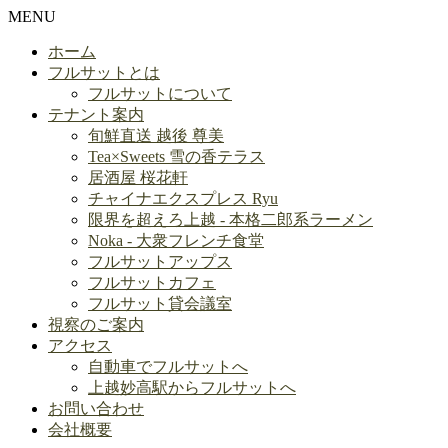
MENU
ホーム
フルサットとは
フルサットについて
テナント案内
旬鮮直送 越後 尊美
Tea×Sweets 雪の香テラス
居酒屋 桜花軒
チャイナエクスプレス Ryu
限界を超えろ上越 - 本格二郎系ラーメン
Noka - 大衆フレンチ食堂
フルサットアップス
フルサットカフェ
フルサット貸会議室
視察のご案内
アクセス
自動車でフルサットへ
上越妙高駅からフルサットへ
お問い合わせ
会社概要