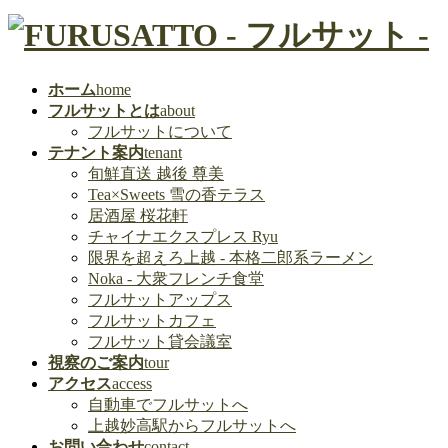
ホーム
home
フルサットとは
about
フルサットについて
テナント案内
tenant
旬鮮直送 越後 尊美
Tea×Sweets 雪の香テラス
居酒屋 桜花軒
チャイナエクスプレス Ryu
限界を超えろ上越 - 本格二郎系ラーメン
Noka - 大衆フレンチ食堂
フルサットアップス
フルサットカフェ
フルサット貸会議室
視察のご案内
tour
アクセス
access
自動車でフルサットへ
上越妙高駅からフルサットへ
お問い合わせ
contact