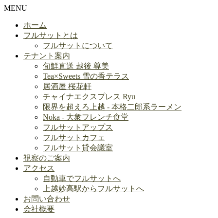
MENU
ホーム
フルサットとは
フルサットについて
テナント案内
旬鮮直送 越後 尊美
Tea×Sweets 雪の香テラス
居酒屋 桜花軒
チャイナエクスプレス Ryu
限界を超えろ上越 - 本格二郎系ラーメン
Noka - 大衆フレンチ食堂
フルサットアップス
フルサットカフェ
フルサット貸会議室
視察のご案内
アクセス
自動車でフルサットへ
上越妙高駅からフルサットへ
お問い合わせ
会社概要