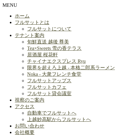
MENU
ホーム
フルサットとは
フルサットについて
テナント案内
旬鮮直送 越後 尊美
Tea×Sweets 雪の香テラス
居酒屋 桜花軒
チャイナエクスプレス Ryu
限界を超えろ上越 - 本格二郎系ラーメン
Noka - 大衆フレンチ食堂
フルサットアップス
フルサットカフェ
フルサット貸会議室
視察のご案内
アクセス
自動車でフルサットへ
上越妙高駅からフルサットへ
お問い合わせ
会社概要