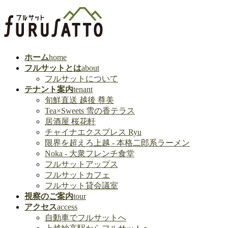
ホーム
home
フルサットとは
about
フルサットについて
テナント案内
tenant
旬鮮直送 越後 尊美
Tea×Sweets 雪の香テラス
居酒屋 桜花軒
チャイナエクスプレス Ryu
限界を超えろ上越 - 本格二郎系ラーメン
Noka - 大衆フレンチ食堂
フルサットアップス
フルサットカフェ
フルサット貸会議室
視察のご案内
tour
アクセス
access
自動車でフルサットへ