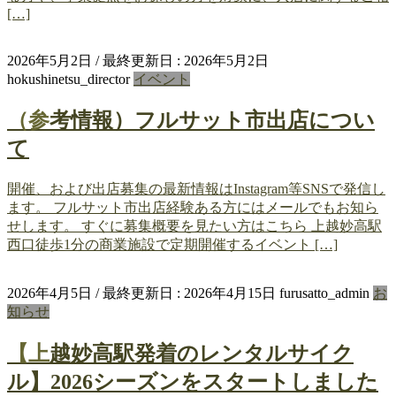
[…]
2026年5月2日
/ 最終更新日 :
2026年5月2日
hokushinetsu_director
イベント
（参考情報）フルサット市出店につい
て
開催、および出店募集の最新情報はInstagram等SNSで発信し
ます。 フルサット市出店経験ある方にはメールでもお知ら
せします。 すぐに募集概要を見たい方はこちら 上越妙高駅
西口徒歩1分の商業施設で定期開催するイベント […]
2026年4月5日
/ 最終更新日 :
2026年4月15日
furusatto_admin
お
知らせ
【上越妙高駅発着のレンタルサイク
ル】2026シーズンをスタートしました