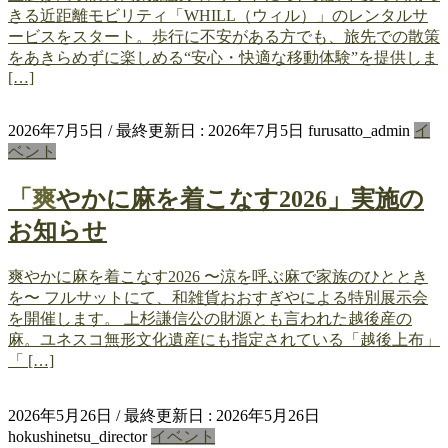
きる近距離モビリティ「WHILL（ウィル）」のレンタルサ
ービスをスタート。歩行に不安がある方でも、旅先での散策
をあきらめずに楽しめる“安心・快適な移動体験”を提供しま
[…]
2026年7月5日
/ 最終更新日 :
2026年7月5日
furusatto_admin
イ
ベント
「爽やかに麻を着こなす2026」実施の
お知らせ
爽やかに麻を着こなす2026 〜涼を呼ぶ麻で家族のひととき
を〜 フルサットにて、和雑貨おおすぎやによる特別展示会
を開催します。 上杉謙信公の財源とも言われた越後産の
麻。ユネスコ無形文化遺産にも指定されている「越後上布」
「 […]
2026年5月26日
/ 最終更新日 :
2026年5月26日
hokushinetsu_director
イベント