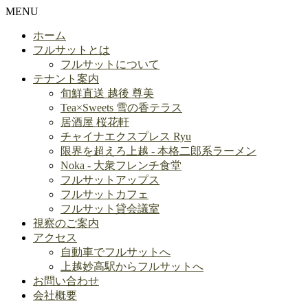
MENU
ホーム
フルサットとは
フルサットについて
テナント案内
旬鮮直送 越後 尊美
Tea×Sweets 雪の香テラス
居酒屋 桜花軒
チャイナエクスプレス Ryu
限界を超えろ上越 - 本格二郎系ラーメン
Noka - 大衆フレンチ食堂
フルサットアップス
フルサットカフェ
フルサット貸会議室
視察のご案内
アクセス
自動車でフルサットへ
上越妙高駅からフルサットへ
お問い合わせ
会社概要