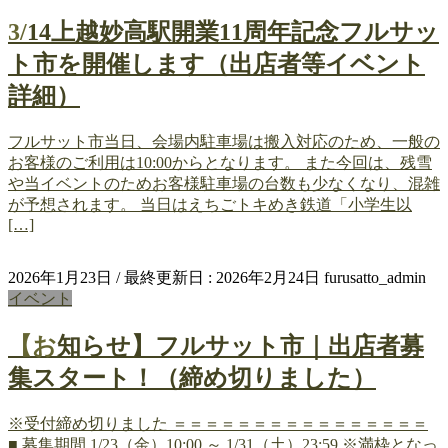
3/14上越妙高駅開業11周年記念フルサッ
ト市を開催します（出店者等イベント
詳細）
フルサット市当日、会場内駐車場は搬入対応のため、一般の
お客様のご利用は10:00からとなります。 また今回は、残雪
や当イベントのためお客様駐車場の台数も少なくなり、混雑
が予想されます。 当日はえちごトキめき鉄道「小学生以
[…]
2026年1月23日
/ 最終更新日 :
2026年2月24日
furusatto_admin
イベント
【お知らせ】フルサット市｜出店者募
集スタート！（締め切りました）
※受付締め切りました ＝＝＝＝＝＝＝＝＝＝＝＝＝＝＝＝
■ 募集期間 1/23（金）10:00 ～ 1/31（土）23:59 ※満枠となっ