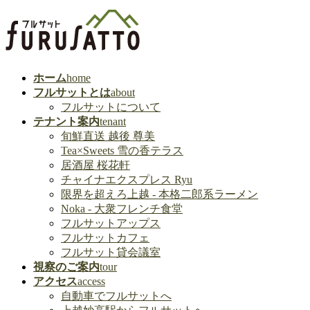
ホーム
home
フルサットとは
about
フルサットについて
テナント案内
tenant
旬鮮直送 越後 尊美
Tea×Sweets 雪の香テラス
居酒屋 桜花軒
チャイナエクスプレス Ryu
限界を超えろ上越 - 本格二郎系ラーメン
Noka - 大衆フレンチ食堂
フルサットアップス
フルサットカフェ
フルサット貸会議室
視察のご案内
tour
アクセス
access
自動車でフルサットへ