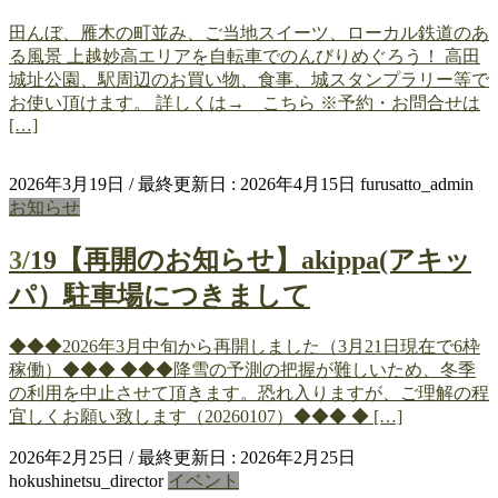
田んぼ、雁木の町並み、ご当地スイーツ、ローカル鉄道のあ
る風景 上越妙高エリアを自転車でのんびりめぐろう！ 高田
城址公園、駅周辺のお買い物、食事、城スタンプラリー等で
お使い頂けます。 詳しくは→ こちら ※予約・お問合せは
[…]
2026年3月19日
/ 最終更新日 :
2026年4月15日
furusatto_admin
お知らせ
3/19【再開のお知らせ】akippa(アキッ
パ）駐車場につきまして
◆◆◆2026年3月中旬から再開しました（3月21日現在で6枠
稼働）◆◆◆ ◆◆◆降雪の予測の把握が難しいため、冬季
の利用を中止させて頂きます。恐れ入りますが、ご理解の程
宜しくお願い致します（20260107）◆◆◆ ◆ […]
2026年2月25日
/ 最終更新日 :
2026年2月25日
hokushinetsu_director
イベント