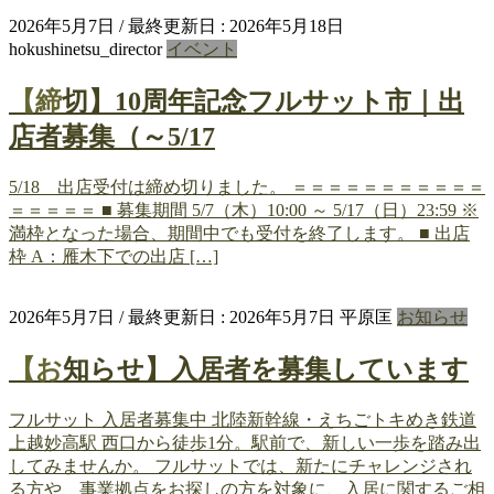
2026年5月7日
/ 最終更新日 :
2026年5月18日
hokushinetsu_director
イベント
【締切】10周年記念フルサット市｜出
店者募集（～5/17
5/18 出店受付は締め切りました。 ＝＝＝＝＝＝＝＝＝＝＝
＝＝＝＝＝ ■ 募集期間 5/7（木）10:00 ～ 5/17（日）23:59 ※
満枠となった場合、期間中でも受付を終了します。 ■ 出店
枠 A：雁木下での出店 […]
2026年5月7日
/ 最終更新日 :
2026年5月7日
平原匡
お知らせ
【お知らせ】入居者を募集しています
フルサット 入居者募集中 北陸新幹線・えちごトキめき鉄道
上越妙高駅 西口から徒歩1分。駅前で、新しい一歩を踏み出
してみませんか。 フルサットでは、新たにチャレンジされ
る方や、事業拠点をお探しの方を対象に、入居に関するご相