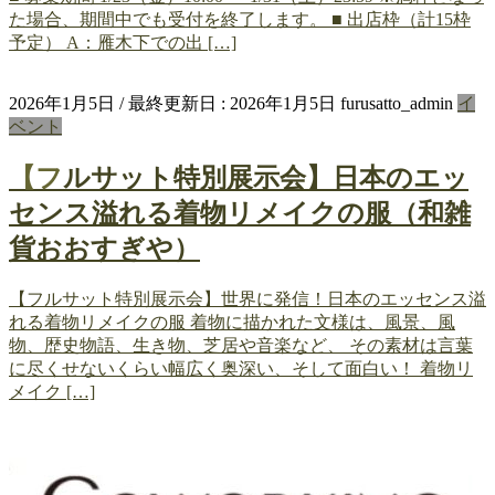
た場合、期間中でも受付を終了します。 ■ 出店枠（計15枠
予定） A：雁木下での出 […]
2026年1月5日
/ 最終更新日 :
2026年1月5日
furusatto_admin
イ
ベント
【フルサット特別展示会】日本のエッ
センス溢れる着物リメイクの服（和雑
貨おおすぎや）
【フルサット特別展示会】世界に発信！日本のエッセンス溢
れる着物リメイクの服 着物に描かれた文様は、風景、風
物、歴史物語、生き物、芝居や音楽など、 その素材は言葉
に尽くせないくらい幅広く奥深い、そして面白い！ 着物リ
メイク […]