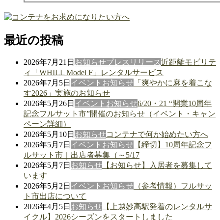
最近の投稿
2026年7月21日
お知らせ
プレスリリース
近距離モビリテ
ィ「WHILL Model F」レンタルサービス
2026年7月5日
イベント
お知らせ
「爽やかに麻を着こな
す2026」実施のお知らせ
2026年5月26日
イベント
お知らせ
6/20・21 “開業10周年
記念フルサット市”開催のお知らせ（イベント・キャン
ペーン詳細）
2026年5月10日
お知らせ
コンテナで何か始めたい方へ
2026年5月7日
イベント
お知らせ
【締切】10周年記念フ
ルサット市｜出店者募集（～5/17
2026年5月7日
お知らせ
【お知らせ】入居者を募集して
います
2026年5月2日
イベント
お知らせ
（参考情報）フルサッ
ト市出店について
2026年4月5日
お知らせ
【上越妙高駅発着のレンタルサ
イクル】2026シーズンをスタートしました