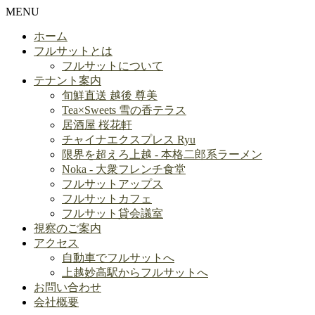
MENU
ホーム
フルサットとは
フルサットについて
テナント案内
旬鮮直送 越後 尊美
Tea×Sweets 雪の香テラス
居酒屋 桜花軒
チャイナエクスプレス Ryu
限界を超えろ上越 - 本格二郎系ラーメン
Noka - 大衆フレンチ食堂
フルサットアップス
フルサットカフェ
フルサット貸会議室
視察のご案内
アクセス
自動車でフルサットへ
上越妙高駅からフルサットへ
お問い合わせ
会社概要