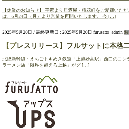
【休業のお知らせ】 平素より居酒屋・桜花軒をご愛顧いただ
は、6月24日（月）より営業を再開いたします。 今 […]
2025年5月20日
/ 最終更新日 :
2025年5月20日
furusatto_admin
お
【プレスリリース】フルサットに本格
北陸新幹線・えちごトキめき鉄道「上越妙高駅」西口のコンテナタ
ラーメン店「限界を超えろ上越」がグ […]