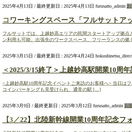
2025年4月13日
/ 最終更新日 :
2025年4月13日
furusatto_admin
お
コワーキングスペース「フルサットア
フルサットでは、上越妙高エリアの民間スタートアップ拠点
ン利用も可能。出張先のワークスペース、フリーランスの拠 [
2025年3月15日
/ 最終更新日 :
2025年4月24日
hokushinetsu_direc
＜2025/3/15終了＞上越妙高駅開業1
<上越妙高駅10周年記念イベントご来訪のお客様へ> 当日
コインパーキングも見受けられ、通常の駅 […]
2025年3月9日
/ 最終更新日 :
2025年3月12日
furusatto_admin
お
【3／22】北陸新幹線開業10周年記念