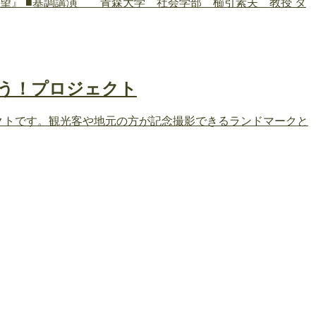
の展望』 ■基調講演 青森大学 社会学部 櫛引素夫 教授 タ
くろう！プロジェクト
ロジェクトです。観光客や地元の方が記念撮影できるランドマークと