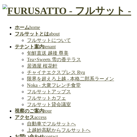
ホーム
home
フルサットとは
about
フルサットについて
テナント案内
tenant
旬鮮直送 越後 尊美
Tea×Sweets 雪の香テラス
居酒屋 桜花軒
チャイナエクスプレス Ryu
限界を超えろ上越 - 本格二郎系ラーメン
Noka - 大衆フレンチ食堂
フルサットアップス
フルサットカフェ
フルサット貸会議室
視察のご案内
tour
アクセス
access
自動車でフルサットへ
上越妙高駅からフルサットへ
お問い合わせ
contact