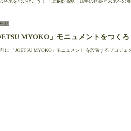
地域の将来を思い描こう！ 『上越妙高駅 10年の軌跡と未来へ
らせ
OETSU MYOKO」モニュメントをつ
口前に 「JOETSU MYOKO」モニュメント を設置するプ