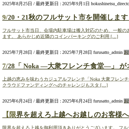
2025年8月25日
/ 最終更新日 :
2025年9月1日
hokushinetsu_direct
9/20・21秋のフルサット市を開催しま
フルサット市当日、会場内駐車場は搬入対応のため、一般のお
ます。 あらかじめ近隣のコインパーキングのご利用 […]
2025年7月28日
/ 最終更新日 :
2025年7月28日
furusatto_admin
お
7/28「 Noka ―大衆フレンチ食堂―」 
上越の恵みを味わうカジュアルフレンチ「Noka 大衆フレン
クラウドファンディングへのチャレンジもスタ […]
2025年6月24日
/ 最終更新日 :
2025年6月24日
furusatto_admin
お
【限界を超えろ上越へお越しのお客様
限界を超えろ上越を御利用頂きありがとうございます。 フル