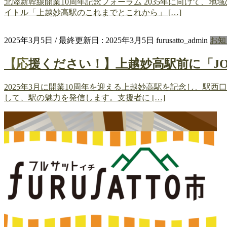
北陸新幹線開業10周年記念フォーラム 2035年に向けて、
イトル「上越妙高駅のこれまでとこれから」 […]
2025年3月5日
/ 最終更新日 :
2025年3月5日
furusatto_admin
お知
【応援ください！】上越妙高駅前に「J
2025年3月に開業10周年を迎える上越妙高駅を記念し、駅西
して、駅の魅力を発信します。支援者に […]