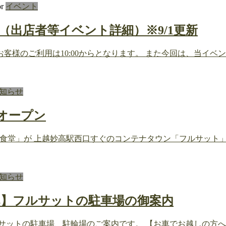
or
イベント
す（出店者等イベント詳細）※9/1更新
客様のご利用は10:00からとなります。 また今回は、当イ
知らせ
がオープン
チ食堂」が 上越妙高駅西口すぐのコンテナタウン「フルサット」
知らせ
へ】フルサットの駐車場の御案内
サットの駐車場、駐輪場のご案内です。 【お車でお越しの方へ】