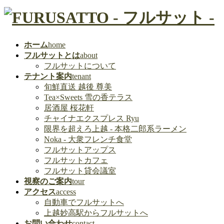
ホーム
home
フルサットとは
about
フルサットについて
テナント案内
tenant
旬鮮直送 越後 尊美
Tea×Sweets 雪の香テラス
居酒屋 桜花軒
チャイナエクスプレス Ryu
限界を超えろ上越 - 本格二郎系ラーメン
Noka - 大衆フレンチ食堂
フルサットアップス
フルサットカフェ
フルサット貸会議室
視察のご案内
tour
アクセス
access
自動車でフルサットへ
上越妙高駅からフルサットへ
お問い合わせ
contact