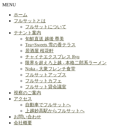
MENU
ホーム
フルサットとは
フルサットについて
テナント案内
旬鮮直送 越後 尊美
Tea×Sweets 雪の香テラス
居酒屋 桜花軒
チャイナエクスプレス Ryu
限界を超えろ上越 - 本格二郎系ラーメン
Noka - 大衆フレンチ食堂
フルサットアップス
フルサットカフェ
フルサット貸会議室
視察のご案内
アクセス
自動車でフルサットへ
上越妙高駅からフルサットへ
お問い合わせ
会社概要