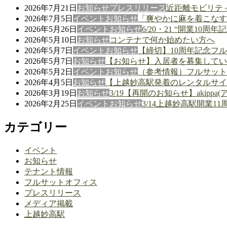
2026年7月21日
お知らせ
プレスリリース
近距離モビリティ「
2026年7月5日
イベント
お知らせ
「爽やかに麻を着こなす2
2026年5月26日
イベント
お知らせ
6/20・21 “開業1
2026年5月10日
お知らせ
コンテナで何か始めたい方へ
2026年5月7日
イベント
お知らせ
【締切】10周年記念フル
2026年5月7日
お知らせ
【お知らせ】入居者を募集してい
2026年5月2日
イベント
お知らせ
（参考情報）フルサット
2026年4月5日
お知らせ
【上越妙高駅発着のレンタルサイ
2026年3月19日
お知らせ
3/19【再開のお知らせ】akip
2026年2月25日
イベント
お知らせ
3/14上越妙高駅開業
カテゴリー
イベント
お知らせ
テナント情報
フルサットオフィス
プレスリリース
メディア掲載
上越妙高駅