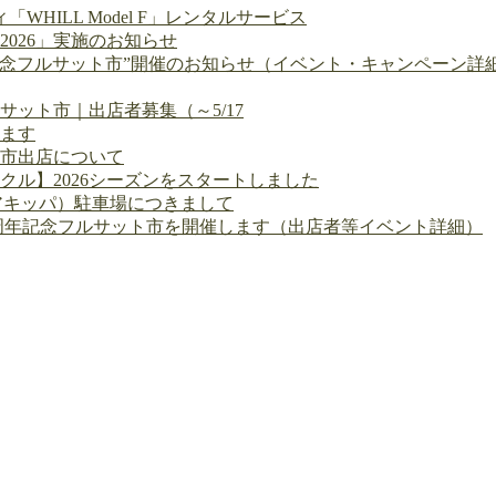
WHILL Model F」レンタルサービス
026」実施のお知らせ
0周年記念フルサット市”開催のお知らせ（イベント・キャンペーン詳
サット市｜出店者募集（～5/17
ます
市出店について
クル】2026シーズンをスタートしました
pa(アキッパ）駐車場につきまして
11周年記念フルサット市を開催します（出店者等イベント詳細）