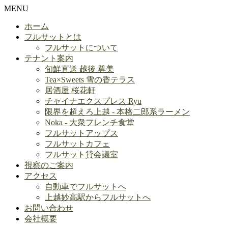
MENU
ホーム
フルサットとは
フルサットについて
テナント案内
旬鮮直送 越後 尊美
Tea×Sweets 雪の香テラス
居酒屋 桜花軒
チャイナエクスプレス Ryu
限界を超えろ上越 - 本格二郎系ラーメン
Noka - 大衆フレンチ食堂
フルサットアップス
フルサットカフェ
フルサット貸会議室
視察のご案内
アクセス
自動車でフルサットへ
上越妙高駅からフルサットへ
お問い合わせ
会社概要