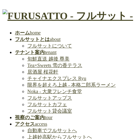
ホーム
home
フルサットとは
about
フルサットについて
テナント案内
tenant
旬鮮直送 越後 尊美
Tea×Sweets 雪の香テラス
居酒屋 桜花軒
チャイナエクスプレス Ryu
限界を超えろ上越 - 本格二郎系ラーメン
Noka - 大衆フレンチ食堂
フルサットアップス
フルサットカフェ
フルサット貸会議室
視察のご案内
tour
アクセス
access
自動車でフルサットへ
上越妙高駅からフルサットへ