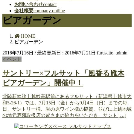
お問い合わせ
contact
会社概要
company outline
ビアガーデン
HOME
ビアガーデン
2016年7月16日
/ 最終更新日 :
2016年7月21日
furusatto_admin
イベント
サントリー×フルサット「風香る雁木
ビアガーデン」開催中！
北陸新幹線上越妙高駅前にあるフルサット（新潟県上越市大
和5-26-1）では、7月15日（金）から9月4日（日）までの毎
日、サントリー様、岩の原ワイン様の協賛、並びに上越地域
の地元酒類取扱店の皆さまの協力をいただき、サント […]