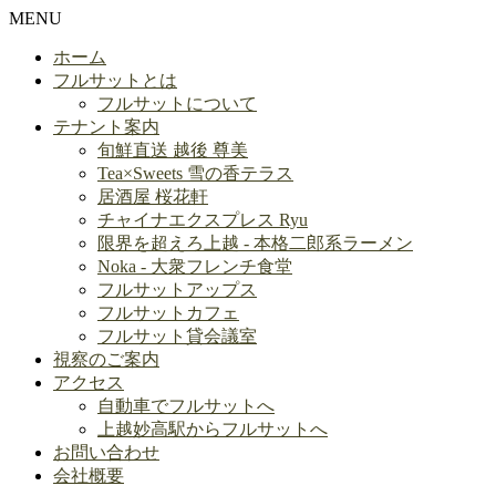
MENU
ホーム
フルサットとは
フルサットについて
テナント案内
旬鮮直送 越後 尊美
Tea×Sweets 雪の香テラス
居酒屋 桜花軒
チャイナエクスプレス Ryu
限界を超えろ上越 - 本格二郎系ラーメン
Noka - 大衆フレンチ食堂
フルサットアップス
フルサットカフェ
フルサット貸会議室
視察のご案内
アクセス
自動車でフルサットへ
上越妙高駅からフルサットへ
お問い合わせ
会社概要