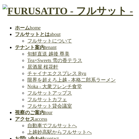
ホーム
home
フルサットとは
about
フルサットについて
テナント案内
tenant
旬鮮直送 越後 尊美
Tea×Sweets 雪の香テラス
居酒屋 桜花軒
チャイナエクスプレス Ryu
限界を超えろ上越 - 本格二郎系ラーメン
Noka - 大衆フレンチ食堂
フルサットアップス
フルサットカフェ
フルサット貸会議室
視察のご案内
tour
アクセス
access
自動車でフルサットへ
上越妙高駅からフルサットへ
お問い合わせ
contact