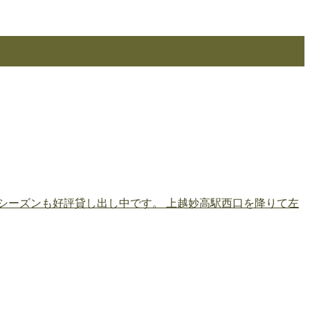
シーズンも好評貸し出し中です。 上越妙高駅西口を降りて左