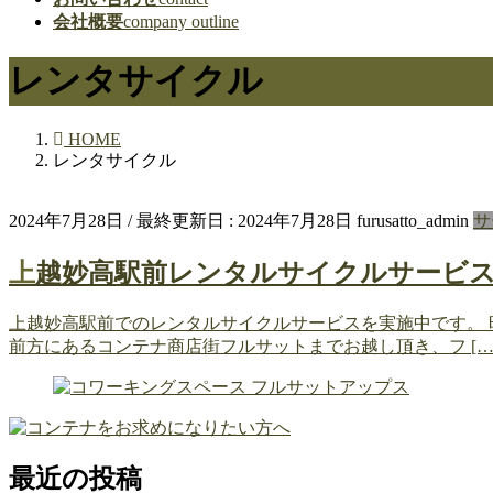
会社概要
company outline
レンタサイクル
HOME
レンタサイクル
2024年7月28日
/ 最終更新日 :
2024年7月28日
furusatto_admin
サ
上越妙高駅前レンタルサイクルサービ
上越妙高駅前でのレンタルサイクルサービスを実施中です。 
前方にあるコンテナ商店街フルサットまでお越し頂き、フ […
最近の投稿